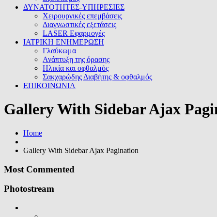
ΔΥΝΑΤΟΤΗΤΕΣ-ΥΠΗΡΕΣΙΕΣ
Χειρουργικές επεμβάσεις
Διαγνωστικές εξετάσεις
LASER Εφαρμογές
ΙΑΤΡΙΚΗ ΕΝΗΜΕΡΩΣΗ
Γλαύκωμα
Ανάπτυξη της όρασης
Ηλικία και οφθαλμός
Σακχαρώδης Διαβήτης & οφθαλμός
ΕΠΙΚΟΙΝΩΝΙΑ
Gallery With Sidebar Ajax Pagi
Home
Gallery With Sidebar Ajax Pagination
Most Commented
Photostream