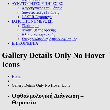
ΔΥΝΑΤΟΤΗΤΕΣ-ΥΠΗΡΕΣΙΕΣ
Χειρουργικές επεμβάσεις
Διαγνωστικές εξετάσεις
LASER Εφαρμογές
ΙΑΤΡΙΚΗ ΕΝΗΜΕΡΩΣΗ
Γλαύκωμα
Ανάπτυξη της όρασης
Ηλικία και οφθαλμός
Σακχαρώδης Διαβήτης & οφθαλμός
ΕΠΙΚΟΙΝΩΝΙΑ
Gallery Details Only No Hover
Icons
Home
Gallery Details Only No Hover Icons
Οφθαλμολογική Διάγνωση –
Θεραπεία